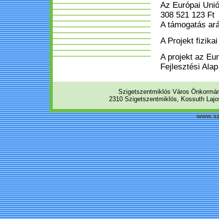
Az Európai Unió
308 521 123 Ft
A támogatás ar
A Projekt fizika
A projekt az Eu
Fejlesztési Ala
Szigetszentmiklós Város Önkormá
2310 Szigetszentmiklós, Kossuth Lajos
www.sz