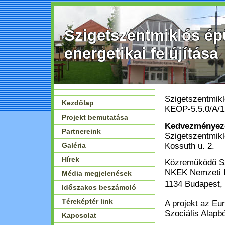
Szigetszentmiklós ép
energetikai felújítása
Szigetszentmikló
Kezdőlap
KEOP-5.5.0/A/1
Projekt bemutatása
Kedvezményeze
Partnereink
Szigetszentmik
Galéria
Kossuth u. 2.
Hírek
Közreműködő S
NKEK Nemzeti Kö
Média megjelenések
1134 Budapest, V
Időszakos beszámoló
Téreképtér link
A projekt az Eur
Szociális Alapb
Kapcsolat