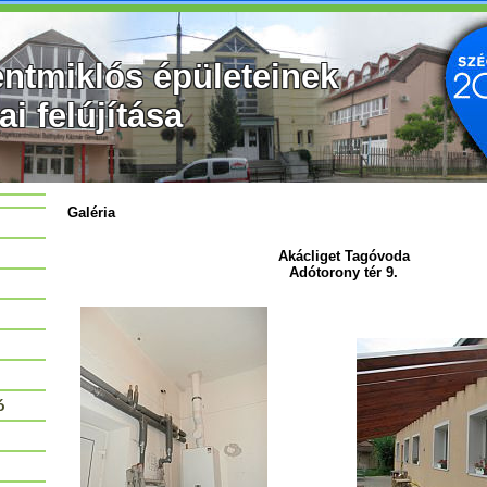
entmiklós épületeinek
ai felújítása
Galéria
Akácliget Tagóvoda
Adótorony tér 9.
ó