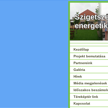
Szigetsz
energetik
Kezdőlap
Projekt bemutatása
Partnereink
Galéria
Hírek
Média megjelenések
Időszakos beszámol
Téreképtér link
Kapcsolat